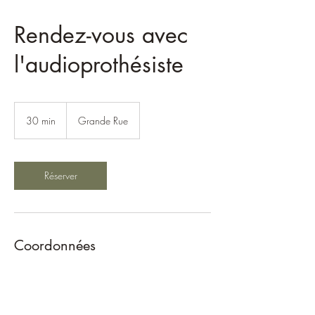
Rendez-vous avec
l'audioprothésiste
30 min
3
Grande Rue
0
m
i
n
Réserver
Coordonnées
Audition Prost, 99 Grande Rue, Besançon,
France
0381537923
auditionprost@yahoo.fr